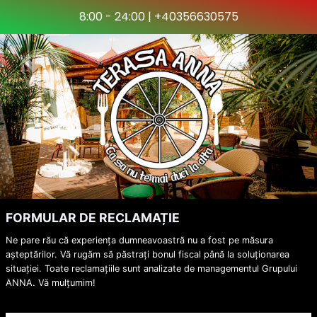
Skip
8:00 - 24:00 | +40356630575
to
content
FORMULAR DE RECLAMAȚIE
Ne pare rău că experiența dumneavoastră nu a fost pe măsura
așteptărilor. Vă rugăm să păstrați bonul fiscal până la soluționarea
situației. Toate reclamațiile sunt analizate de managementul Grupului
ANNA. Vă mulțumim!