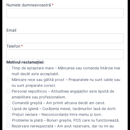
Numele dumneavoastră
*
Email
Telefon
*
Motivul reclamației:
Timp de așteptare mare – Mâncarea sau comanda întârzie mai
mult decât este acceptabil.
Mâncare rece sau gătită prost – Preparatele nu sunt calde sau
nu sunt preparate corect.
Personal nepoliticos – Atitudinea angajaților este lipsită de
amabilitate sau profesionalism.
Comandă greșită – Am primit altceva decât am cerut.
Lipsă de igienă – Curățenia mesei, tacâmurilor lasă de dorit.
Prețuri neclare – Neconcordanțe între meniu și bon.
Probleme la plată – Bonuri greșite, POS care nu funcționează.
Rezervare nerespectată – Am avut rezervare, dar nu mi-au